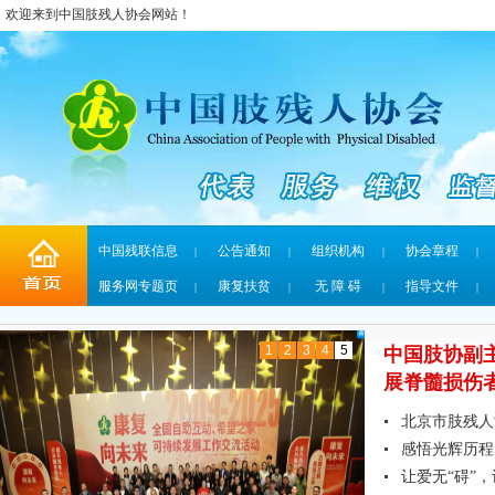
欢迎来到中国肢残人协会网站！
中国残联信息
公告通知
组织机构
协会章程
|
|
|
|
服务网专题页
康复扶贫
无 障 碍
指导文件
|
|
|
|
1
2
3
4
5
中国肢协副
展脊髓损伤者
北京市肢残人
感悟光辉历程
让爱无“碍”，