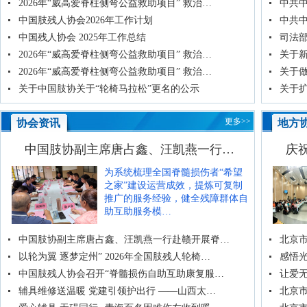
2026年“威高爱脊柱侧弯公益救助项目” 救治…
中共
中国肢残人协会2026年工作计划
中共
中国残人协会 2025年工作总结
司法部
2026年“威高爱脊柱侧弯公益救助项目” 救治…
关于
2026年“威高爱脊柱侧弯公益救助项目” 救治…
关于
关于中国肢协关于“轮椅马拉松”更名的公示
关于
更多>>
协会资讯
地方
中国肢协副主席唐占鑫、汪凯燕一行…
庆
为系统梳理全国脊髓损伤者“希望
之家”建设运营成效，提炼可复制
推广的服务经验，健全残障群体自
助互助服务模…
中国肢协副主席唐占鑫、汪凯燕一行赴赣开展脊…
北京市
以轮为翼 逐梦定州” 2026年全国肢残人轮椅…
感悟光
中国肢残人协会召开“脊髓损伤自助互助康复服…
让爱无
辅具维修送温暖 党建引领护出行 ——山西太…
北京市