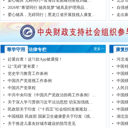
爱心辅具 无碍同行--青海百名困难伤友收到暖…
北京市
2026年“希望同行 辅具筑梦”辅具及护理用品…
自强感
爱心辅具，无碍同行｜黑龙江省开展肢残人康复…
走出
更多>>
尊学守用
法律专栏
康复
赶紧自查！这71款App被通报！
河北
让“无碍”更有爱！
中医
党史学习教育工作条例
中国
中国共产党巡视工作条例
中国
中国共产党章程
人民
中共中央印发《中国共产党政治协商工作条例》…
中国
关于深入学习贯彻习近平法治思想 切实加强残…
中国
民政部关于印发《“十四五”社会组织发展规划…
中国
中国残联 民政部 国家卫生健康委关于印发《残…
湖北
关于推进儿童友好城市建设的指导意见
中国