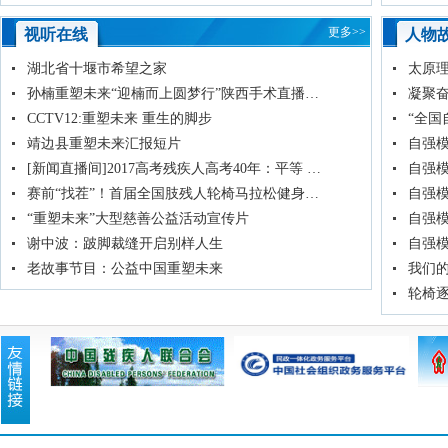
更多>>
视听在线
人物
湖北省十堰市希望之家
太原
孙楠重塑未来“迎楠而上圆梦行”陕西手术直播…
凝聚
CCTV12:重塑未来 重生的脚步
“全国
靖边县重塑未来汇报短片
自强模
[新闻直播间]2017高考残疾人高考40年：平等 …
自强
赛前“找茬”！首届全国肢残人轮椅马拉松健身…
自强
“重塑未来”大型慈善公益活动宣传片
自强
谢中波：跛脚裁缝开启别样人生
自强模
老故事节目：公益中国重塑未来
我们的
轮椅