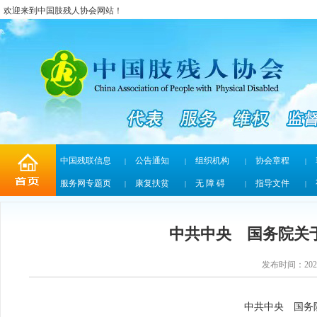
欢迎来到中国肢残人协会网站！
中国残联信息
公告通知
组织机构
协会章程
|
|
|
|
服务网专题页
康复扶贫
无 障 碍
指导文件
|
|
|
|
中共中央 国务院关
发布时间：2025
中共中央 国务