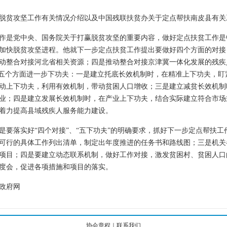
脱贫攻坚工作有关情况介绍以及中国残联扶贫办关于定点帮扶南皮县有关
作是党中央、国务院关于打赢脱贫攻坚的重要内容，做好定点扶贫工作是
加快脱贫攻坚进程。他就下一步定点扶贫工作提出要做好四个方面的对接
动整合对接河北省相关资源；四是推动整合对接京津冀一体化发展的残疾
”五个方面进一步下功夫：一是建立托底长效机制时，在精准上下功夫，盯
动上下功夫，利用有效机制，带动贫困人口增收；三是建立减贫长效机制
业；四是建立发展长效机制时，在产业上下功夫，结合实际建立符合市场
着力提高县域残疾人服务能力建设。
是要落实好“四个对接”、“五下功夫”的明确要求，抓好下一步定点帮扶
可行的具体工作列出清单，制定出年度推进的任务书和路线图；三是机关
项目；四是要建立动态联系机制，做好工作对接，激发贫困村、贫困人口
度会，促进各项措施和项目的落实。
政府网
协会章程
｜
联系我们