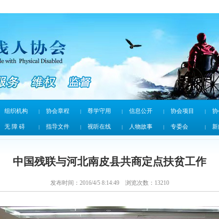
组织机构
协会章程
尊学守用
信息公开
协会项目
协
|
|
|
|
|
无 障 碍
指导文件
视听在线
人物故事
专委会
新
|
|
|
|
|
中国残联与河北南皮县共商定点扶贫工作
发布时间：2016/4/5 8:14:49 浏览次数：
13210