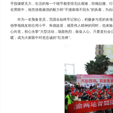
手指僵硬无力，生活的每一个细节都变得无比艰难，吃喝拉撒、行
在黑暗中，他凭借着顽强的毅力和“不撞南墙不回头”的执着，为
作为一名预备党员，范国全始终牢记初心，积极参与党的各项
他带领残友前往邓小平、朱德故居，感受伟人精神的同时，也体验景
心向党，初心永挚”大型活动，场面热烈，振奋人心。只要是社会
暖，成为大家眼中对党忠诚的“红先锋”。