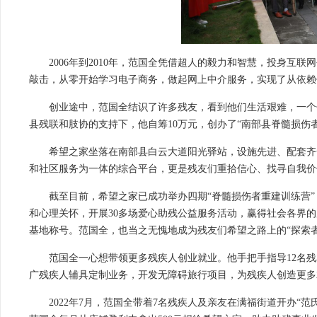
2006年到2010年，范国全凭借超人的毅力和智慧，投身
敲击，从零开始学习电子商务，做起网上中介服务，实现了从依赖
创业途中，范国全结识了许多残友，看到他们生活艰难，一个信
县残联和肢协的支持下，他自筹10万元，创办了“南部县脊髓损伤
希望之家坐落在南部县白云大道阳光驿站，设施先进、配套齐
和社区服务为一体的综合平台，更是残友们重拾信心、找寻自我价
截至目前，希望之家已成功举办四期“脊髓损伤者重建训练营”，
和心理关怀，开展30多场爱心助残公益服务活动，赢得社会各界的
基地称号。范国全，也当之无愧地成为残友们希望之路上的“探索者
范国全一心想带领更多残疾人创业就业。他手把手指导12名
广残疾人辅具定制业务，开发无障碍旅行项目，为残疾人创造更多
2022年7月，范国全带着7名残疾人及亲友在满福街道开办