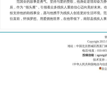
范国全的故事是勇气、坚持与爱的赞歌，他身处逆境却奋力挣
辰，作为 “领头雁”，引领着众多残疾人重拾信心迈向美好未来
纷支持他的助残事业，愿与他携手为残疾人创造更好生活环境。范
往直前，怀揣梦想、用爱拥抱世界，在他带领下，南部县残疾人事
Copyright 201
地址：中国北京西城区西直门南小街186号
电话/传真：010-665
投稿信箱：zgzxtg@1
技术支持
《中华人民共和国电信与信
京公网