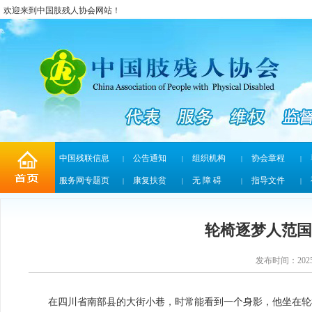
欢迎来到中国肢残人协会网站！
中国残联信息
公告通知
组织机构
协会章程
|
|
|
|
服务网专题页
康复扶贫
无 障 碍
指导文件
|
|
|
|
轮椅逐梦人范国
发布时间：2025/
在四川省南部县的大街小巷，时常能看到一个身影，他坐在轮