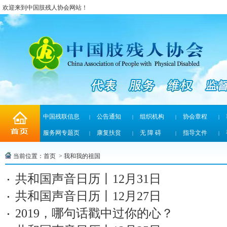
欢迎来到中国肢残人协会网站！
中国残联信息
公告通知
组织机构
协会章程
|
|
|
|
服务网专题页
康复扶贫
无 障 碍
指导文件
|
|
|
|
当前位置：
首页
>
我和我的祖国
共和国声音日历丨12月31日
共和国声音日历丨12月27日
2019，哪句话戳中过你的心？