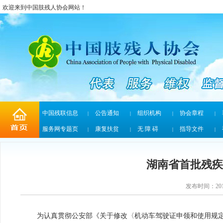
欢迎来到中国肢残人协会网站！
中国残联信息
公告通知
组织机构
协会章程
|
|
|
|
服务网专题页
康复扶贫
无 障 碍
指导文件
|
|
|
|
湖南省首批残疾
发布时间：2011
为认真贯彻公安部《关于修改〈机动车驾驶证申领和使用规定