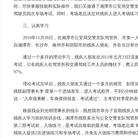
间，尽快掌握技能和实际操作，我们又做通了湘潭市公安局交警
驾驶员四次专场考试。同时，考场老总决定对残疾人进入考场练
三、认真学习
2010年11月28日，在湘潭市公安局交警支队驾管所、市
自湘潭市、长沙市、株州市和邵阳市的残疾人朋友。并在当日举
通过一个多月的理论学习，残疾人朋友在2011年元月23日
考试，32名残疾人在驾管所和交通驾校工作人员的搀扶下，爬上四
97%。
理论考试完毕后，残疾人朋友又通过一个多月的艰苦、刻苦训练
残联副理事长李 星第一个进场发车，进入考试程序。不到5分钟
说：“入库很果断，车身摆得很直，考试通过”。主考官对李星的表
根据我会刘光明理事长的指示：既然我市举办了首期残疾人驾
残疾人学习班的培训步伐，湘潭市残联多次与公安交警支队驾管
第二部考试前，入场练习，是考试合格前的最关键。考场老总黄 
残疾人提供2次进场练习和专场考试，共免去入场练习费用和停收其他