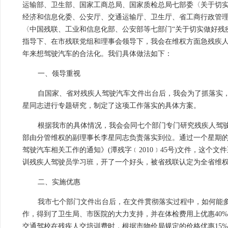
运输部、卫生部、国家工商总局、国家质检总局七部委〈关于切实做
经济和信息化委、公安厅、交通运输厅、卫生厅、省工商行政管理
〈中国残联、工业和信息化部、公安部等七部门“关于切实做好残疾人
指导下、在市残联党组和理事会领导下，我会在维权方面急残疾
年来想驾驶汽车的合法化。我们具体做法如下：
一、领导重视
自国家、省对残疾人驾驶汽车文件出台后，我会为了抓落实，
星同志进行专题研究，制定了这项工作落实的具体方案。
根据我市的具体情况，我会会同七个部门专门研究残疾人驾
部由分管维权的副理事长李星同志负责落实到位。通过一个星期的工
驾驶汽车相关工作的通知》(潭残字﹝2010﹞45号)文件，这个
训残疾人驾驶员学习班，开了一个好头，被省残联认定为全省维
二、实施优惠
我市七个部门文件出台后，在文件贯彻落实过程中，如何能
作，得到了卫生局、市医院的大力支持，并在体检费用上优惠40
交通驾校在残疾人交培训费时，根据市物价局规定的价格优惠15