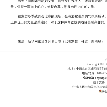
当天正值国际劳动妇女节，提到女性残疾人，张海迪表示中
量，保持一颗向上的心，维持自尊，彰显自己内在的力量。
在索契冬季残奥会比赛的现场，张海迪被观众的气氛所感动
上体现出的力量是关注的，对于这种体育竞技的项目是感兴趣的。
来源：新华网索契３月８日电（记者刘越 韩梁 郑清斌）
Copyright 201
地址：中国北京西城区西直门南小街186号
电话/传真：010-665
投稿信箱：zgzxtg@1
技术支持
《中华人民共和国电信与信
京公网