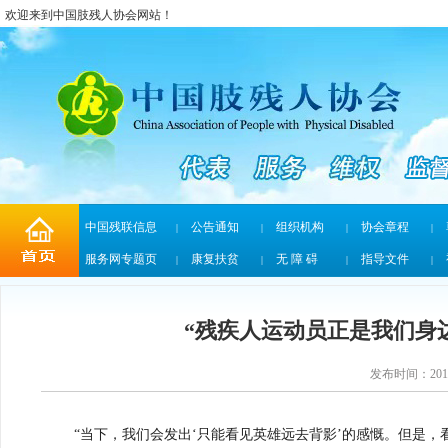
欢迎来到中国肢残人协会网站！
中国残联信息
公告通知
组织机构
协会章程
|
|
|
|
服务网专题页
康复扶贫
无 障 碍
指导文件
|
|
|
|
“残疾人运动员正是我们身
发布时间：2014
“当下，我们会发出‘只能看见英雄远去背影’的感慨。但是