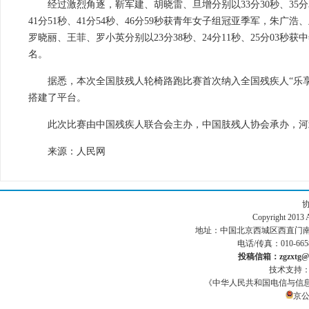
经过激烈角逐，靳军建、胡晓雷、旦增分别以33分30秒、35
41分51秒、41分54秒、46分59秒获青年女子组冠亚季军，朱广浩
罗晓丽、王菲、罗小英分别以23分38秒、24分11秒、25分0
名。
据悉，本次全国肢残人轮椅路跑比赛首次纳入全国残疾人“乐
搭建了平台。
此次比赛由中国残疾人联合会主办，中国肢残人协会承办，河
来源：人民网
Copyright 201
地址：中国北京西城区西直门南小街186号
电话/传真：010-665
投稿信箱：zgzxtg@1
技术支持
《中华人民共和国电信与信
京公网