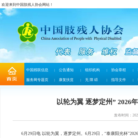
欢迎来到中国肢残人协会网站！
中国残联信息
公告通知
组织机构
协会章程
|
|
|
|
服务网专题页
康复扶贫
无 障 碍
指导文件
|
|
|
|
以轮为翼 逐梦定州” 20
发布时间：2026/
6月29日电 以轮为翼，逐梦定州。6月29日，“泰康阳光杯”