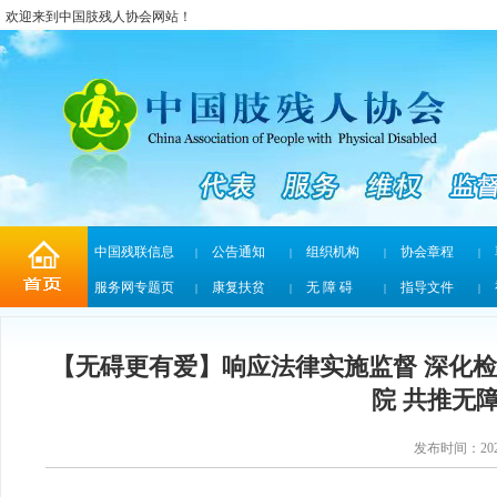
欢迎来到中国肢残人协会网站！
中国残联信息
公告通知
组织机构
协会章程
|
|
|
|
服务网专题页
康复扶贫
无 障 碍
指导文件
|
|
|
|
【无碍更有爱】响应法律实施监督 深化
院 共推无
发布时间：2026