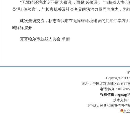
"无障碍环境建设不是'选修课'，而是'必修课'。"市肢残人
员"和"体验官"，与检察机关及社会各界的法治力量同向发力，为
此次走访交流，标志着我市在无障碍环境建设的共治共享方面
城徐徐展开。
齐齐哈尔市肢残人协会 单丽
Copyright 201
地址：中国北京西城区西直门南小街186号
电话/传真：010-665
投稿信箱：zgzxtg@1
技术支持
《中华人民共和国电信与信
京公网