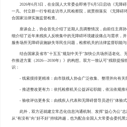
2026年6月3日，在全国人大常委会即将于6月5日启动《
一凡、付立群一行专程走访市人民检察院，就贯彻落实 《无障碍
合国家法律实施监督检查。
座谈会上，协会首先介绍了近期人员调整情况，由前任主席孙
细介绍了近年来残疾人反映集中的无障碍环境建设痛点与需求，并
服务场所无障碍设施缺失等民生问题，检察机关的法律监督职能与
结合国家及省市"十五五"规划中关于"加快公共场所适老化、
作推进方案（2026—2030年）》的构想。双方一致认可"残联
识：
- 线索摸排更精准：由市肢残人协会广泛收集、整理并向有
- 推进整改更有力：依托检察机关公益诉讼职能，依法依规
- 验收评估更务实：由残疾人代表和无障碍督导员进行"体验式
此外，双方还就建立常态化信息沟通机制、发挥"益心为公"
从"有没有"向"好不好"持续跨越，也为配合全国人大常委会委托