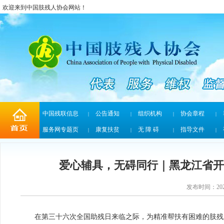
欢迎来到中国肢残人协会网站！
中国残联信息
公告通知
组织机构
协会章程
|
|
|
|
服务网专题页
康复扶贫
无 障 碍
指导文件
|
|
|
|
爱心辅具，无碍同行｜黑龙江省开
发布时间：2026
在第三十六次全国助残日来临之际，为精准帮扶有困难的肢残