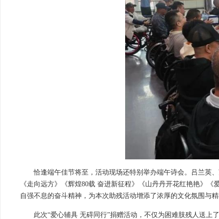
恰逢端午佳节将至，活动现场还特别举办端午诗会。吕兰英、
《走向远方》《辉煌80载 奋进新征程》《山丹丹开花红艳艳》
自强不息的奋斗精神，为本次助残活动增添了浓厚的文化氛围与精
此次“爱心辅具 无碍同行”捐赠活动，不仅为困难肢残人送