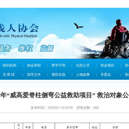
组织机构
协会章程
尊学守用
信息公开
协会项目
协
|
|
|
|
|
无 障 碍
指导文件
视听在线
人物故事
专委会
新
|
|
|
|
|
26年“威高爱脊柱侧弯公益救助项目” 救治对象
发布时间：2026/6/1 16:02:00 浏览次数：
869