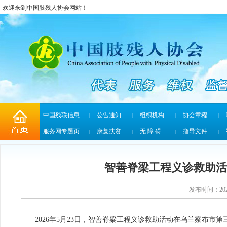
欢迎来到中国肢残人协会网站！
中国残联信息
公告通知
组织机构
协会章程
|
|
|
|
服务网专题页
康复扶贫
无 障 碍
指导文件
|
|
|
|
智善脊梁工程义诊救助活
发布时间：2026
2026年5月23日，智善脊梁工程义诊救助活动在乌兰察布