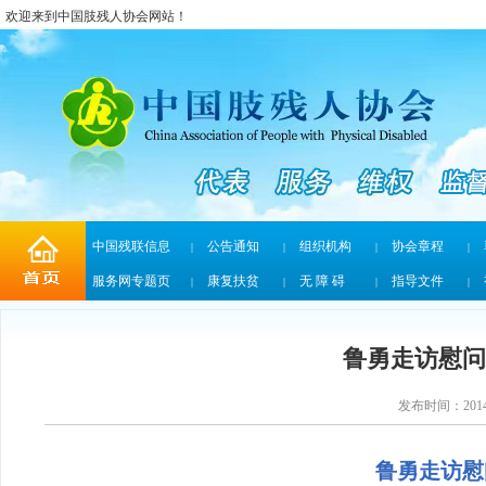
欢迎来到中国肢残人协会网站！
中国残联信息
公告通知
组织机构
协会章程
|
|
|
|
服务网专题页
康复扶贫
无 障 碍
指导文件
|
|
|
|
鲁勇走访慰问
发布时间：2014/
鲁勇走访慰